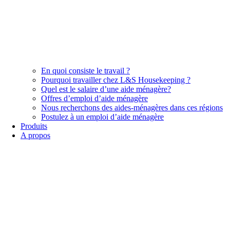
En quoi consiste le travail ?
Pourquoi travailler chez L&S Housekeeping ?
Quel est le salaire d’une aide ménagère?
Offres d’emploi d’aide ménagère
Nous recherchons des aides-ménagères dans ces régions
Postulez à un emploi d’aide ménagère
Produits
A propos